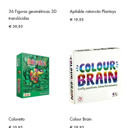
36 Figuras geométricas 3D
Apilable ratoncito Plantoys
translúcidas
€
19,95
€
39,95
Coloretto
Colour Brain
€
10,95
€
29,95