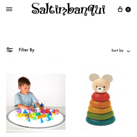
Cart
0
Filter By
Sort by