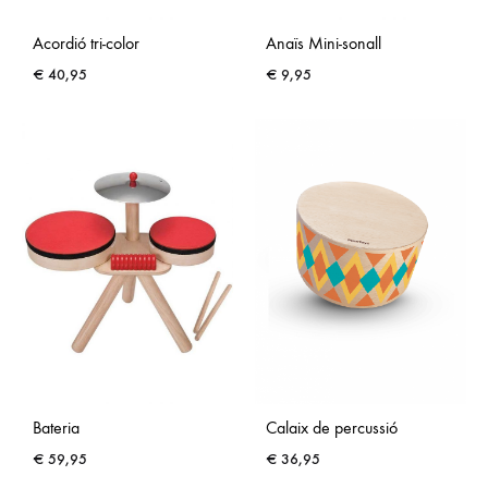
Acordió tri-color
Anaïs Mini-sonall
€
40,95
€
9,95
Bateria
Calaix de percussió
€
59,95
€
36,95