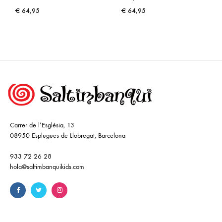
€
64,95
€
64,95
Carrer de l’Església, 13
08950 Esplugues de Llobregat, Barcelona
933 72 26 28
hola@saltimbanquikids.com