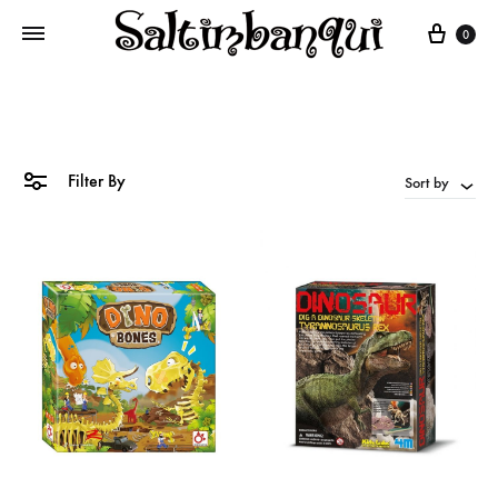
Cart
0
Filter By
Sort by