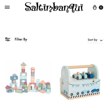
Cart
0
Filter By
Sort by