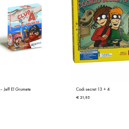
– Jeff El Grumete
Codi secret 13 + 4
€
21,95
ADD
TO
WISHLIST