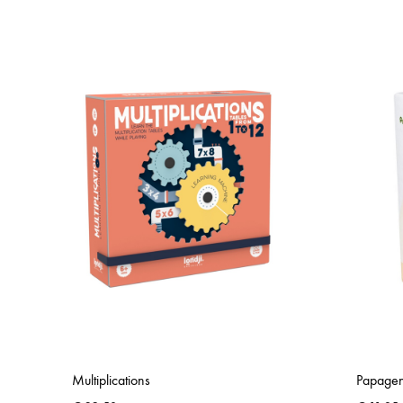
ADD
TO
WISHLIST
Multiplications
Papage