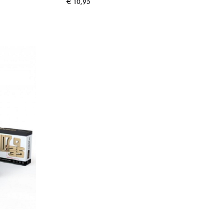
€
10,95
ADD
ADD
TO
TO
WISHLIST
WISHLIST