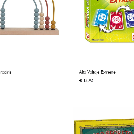
coiris
Alto Voltaje Extreme
€
14,95
ADD
TO
WISHLIST