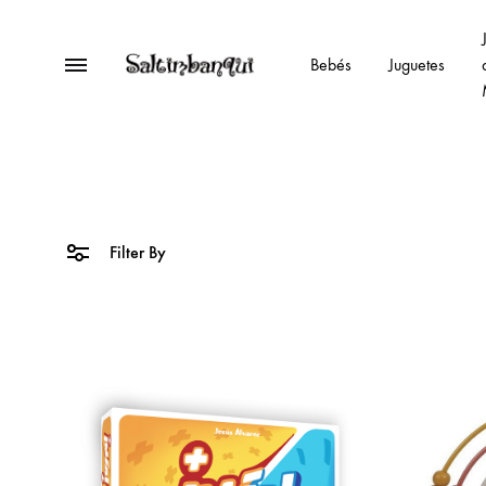
Menu
Bebés
Juguetes
Saltimbanqui
Kids
Esplugues
joguines-
juguetes-
toys
Filter By