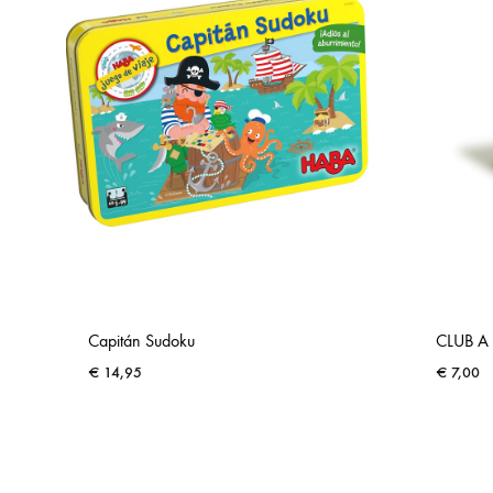
Capitán Sudoku
CLUB A 
€
14,95
€
7,00
ADD
TO
WISHLIST