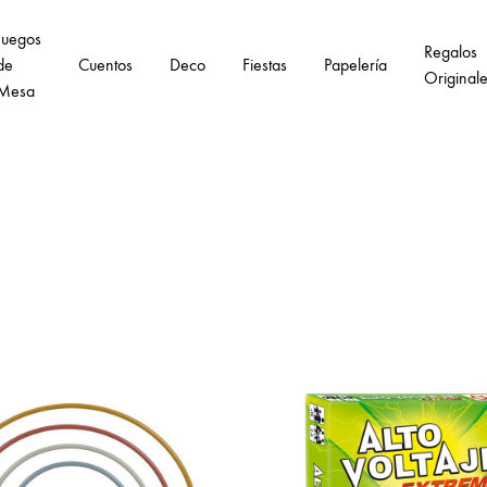
Juegos
Regalos
de
Cuentos
Deco
Fiestas
Papelería
Original
Mesa