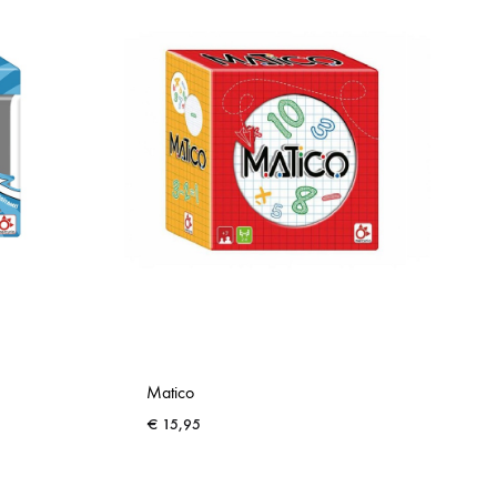
Matico
€
15,95
ADD
ADD