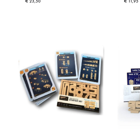
€
23,50
€
11,95
ADD
TO
WISHLIST