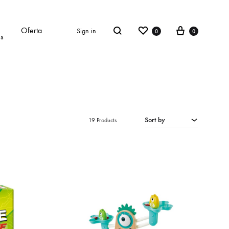
Wishlist
Cart
Oferta
Sign in
0
0
Search
es
Sort by
19 Products