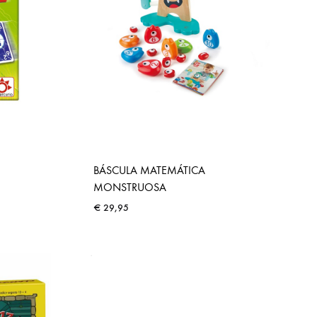
BÁSCULA MATEMÁTICA
MONSTRUOSA
€
29,95
ADD
TO
ADD
WISHLIST
TO
WISHLIST