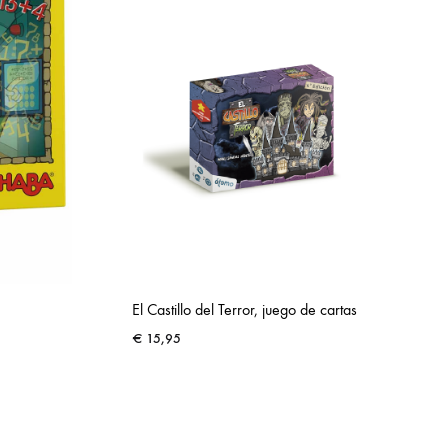
El Castillo del Terror, juego de cartas
€
15,95
ADD
ADD
TO
TO
WISHLIST
WISHLIST