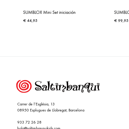
SUMBLOX Mini Set iniciación
SUMBLOX
€
44,95
€
99,95
ADD
TO
WISHLIST
Carrer de l’Església, 13
08950 Esplugues de Llobregat, Barcelona
933 72 26 28
hola@saltimbanquikids.com