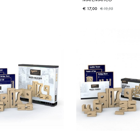
€
17,00
€
19,95
ADD
TO
WISHLIST