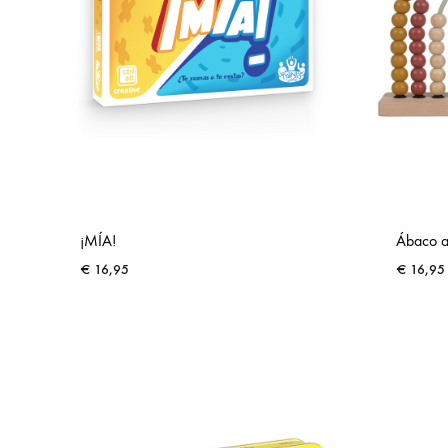
¡MÍA!
Ábaco ar
€
16,95
€
16,95
ADD
TO
WISHLIST