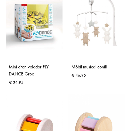
Mini dron volador FLY
Mòbil musical conill
DANCE Groc
€
46,95
€
34,95