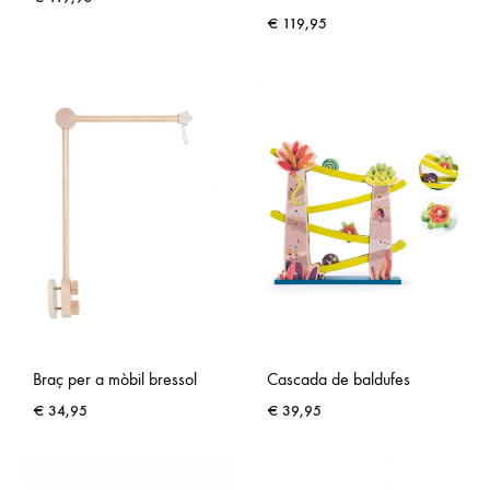
€
119,95
Braç per a mòbil bressol
Cascada de baldufes
€
34,95
€
39,95