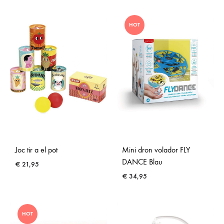
HOT
Joc tir a el pot
Mini dron volador FLY
DANCE Blau
€
21,95
€
34,95
HOT