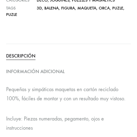
CATEGORIES
DECO
,
JOGUINES
,
PUZZLES Y MAGNETICS
TAGS
3D
,
BALENA
,
FIGURA
,
MAQUETA
,
ORCA
,
PUZLE
,
PUZLE
DESCRIPCIÓN
INFORMACIÓN ADICIONAL
Pequeñas y simpáticas maquetas en cartón reciclado
100%, fáciles de montar y con un resultado muy vistoso.
Incluye: Piezas numeradas, pegamento, ojos e
instrucciones