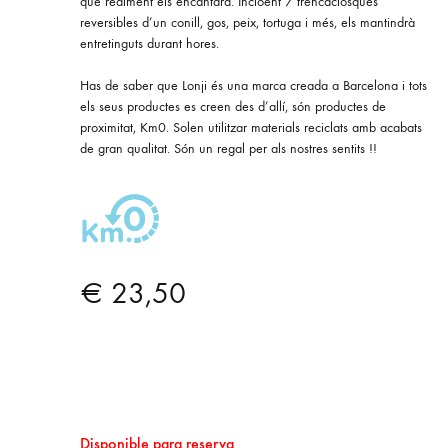
que realment els encantarà. Incloent 7 trencaclosques
reversibles d’un conill, gos, peix, tortuga i més, els mantindrà
entretinguts durant hores.
Has de saber que Lonji és una marca creada a Barcelona i tots
els seus productes es creen des d’allí, són productes de
proximitat, Km0. Solen utilitzar materials reciclats amb acabats
de gran qualitat. Són un regal per als nostres sentits !!
€
23,50
Disponible para reserva