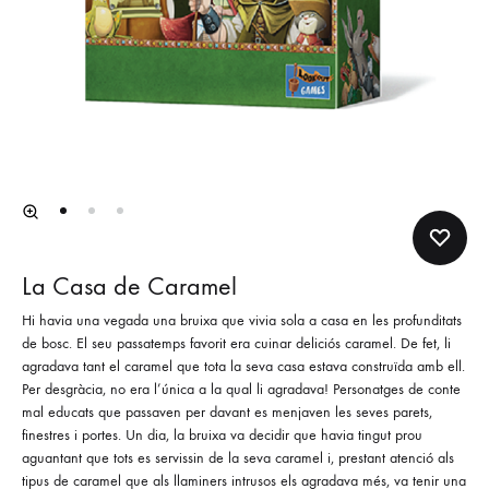
La Casa de Caramel
Hi havia una vegada una bruixa que vivia sola a casa en les profunditats
de bosc. El seu passatemps favorit era cuinar deliciós caramel. De fet, li
agradava tant el caramel que tota la seva casa estava construïda amb ell.
Per desgràcia, no era l’única a la qual li agradava! Personatges de conte
mal educats que passaven per davant es menjaven les seves parets,
finestres i portes. Un dia, la bruixa va decidir que havia tingut prou
aguantant que tots es servissin de la seva caramel i, prestant atenció als
tipus de caramel que als llaminers intrusos els agradava més, va tenir una