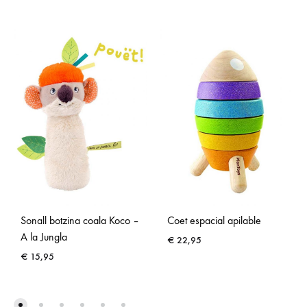
Sonall botzina coala Koco –
Coet espacial apilable
A la Jungla
€
22,95
€
15,95