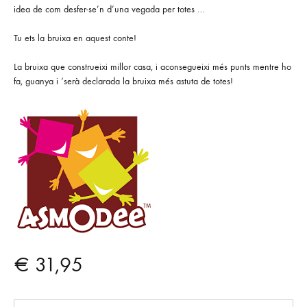
idea de com desfer-se’n d’una vegada per totes …
Tu ets la bruixa en aquest conte!
La bruixa que construeixi millor casa, i aconsegueixi més punts mentre ho
fa, guanya i ‘serà declarada la bruixa més astuta de totes!
€
31,95