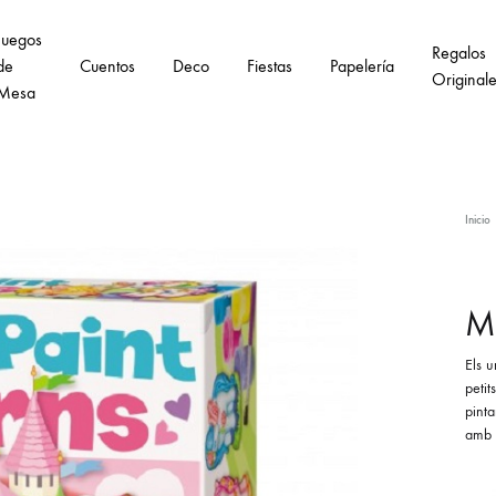
Juegos
Regalos
de
Cuentos
Deco
Fiestas
Papelería
Original
Mesa
Inicio
Mo
Els u
petit
pinta
amb e