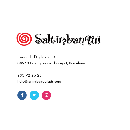
Carrer de l’Església, 13
08950 Esplugues de Llobregat, Barcelona
933 72 26 28
hola@saltimbanquikids.com