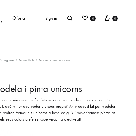
Wishlist
Cart
Oferta
Sign in
0
0
Search
es
Joguines
Manualitats
Modela i pinta unicorns
dela i pinta unicorns
nicorns són criatures fantàstiques que sempre han captivat als més
s. I, què millor que poder els seus propis? Amb aquest kit per modelar i
r, podran formar els unicorns a base de guix i posteriorment pintar-los
ls seus colors preferits. Que visqui la creativitat!