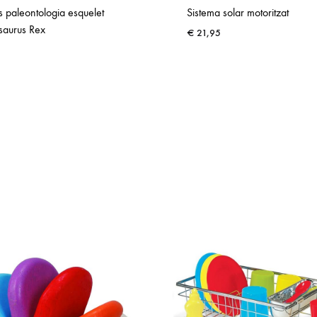
s paleontologia esquelet
Sistema solar motoritzat
saurus Rex
€
21,95
ADD
TO
WISHLIST