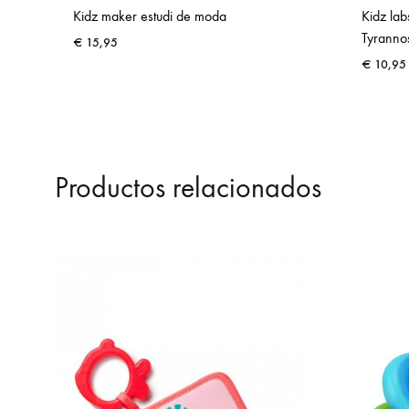
Kidz maker estudi de moda
Kidz lab
Tyranno
€
15,95
€
10,95
ADD
TO
WISHLIST
Productos relacionados