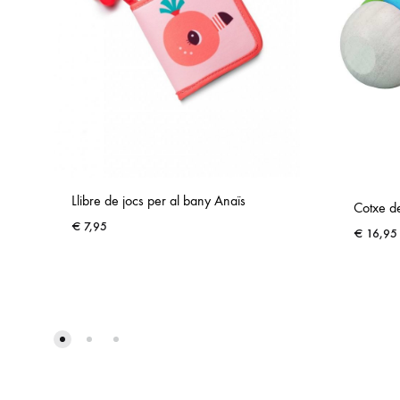
Llibre de jocs per al bany Anaïs
Cotxe de
€
7,95
€
16,95
ADD
TO
WISHLIST