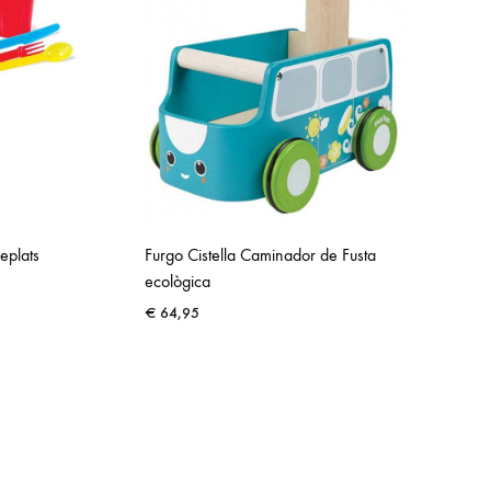
eplats
Furgo Cistella Caminador de Fusta
ecològica
€
64,95
ADD
ADD
TO
TO
WISHLIST
WISHLIST