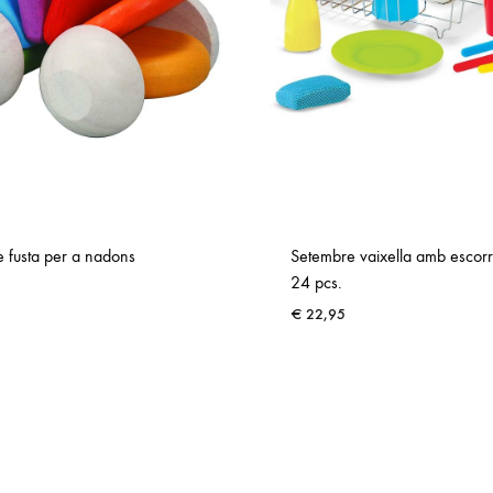
 fusta per a nadons
Setembre vaixella amb escorr
24 pcs.
€
22,95
ADD
TO
WISHLIST