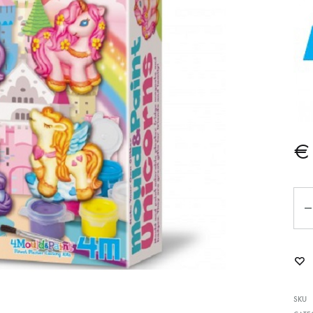
€
Can
SKU