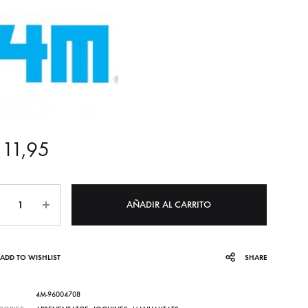
11,95
tidad
AÑADIR AL CARRITO
ADD TO WISHLIST
SHARE
4M-96004708