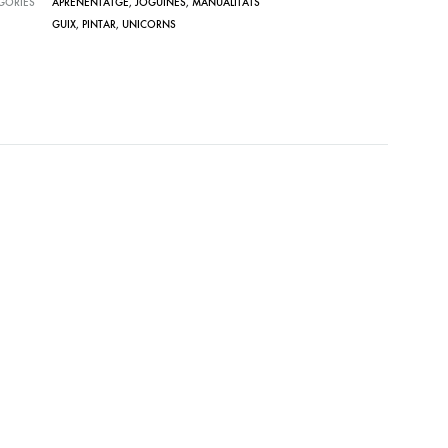
GORIES
APRENENTATGE
,
JOGUINES
,
MANUALITATS
GUIX
,
PINTAR
,
UNICORNS