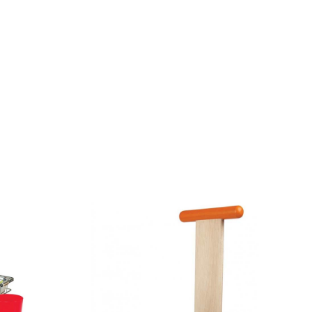
ADD
TO
WISHLIST