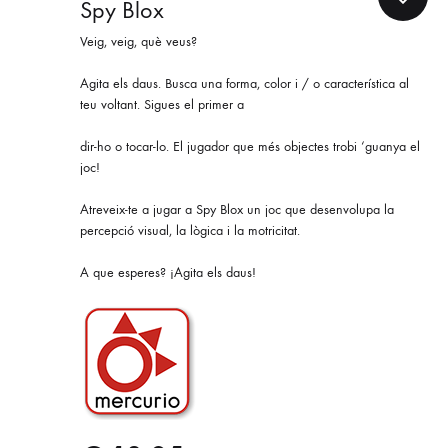
Spy Blox
Veig, veig, què veus?
Agita els daus. Busca una forma, color i / o característica al
teu voltant. Sigues el primer a
dir-ho o tocar-lo. El jugador que més objectes trobi ‘guanya el
joc!
Atreveix-te a jugar a Spy Blox un joc que desenvolupa la
percepció visual, la lògica i la motricitat.
A que esperes? ¡Agita els daus!