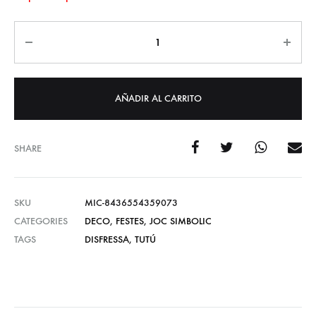
Cantidad
AÑADIR AL CARRITO
SHARE
SKU
MIC-8436554359073
CATEGORIES
DECO
,
FESTES
,
JOC SIMBOLIC
TAGS
DISFRESSA
,
TUTÚ